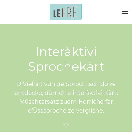
Interàktivi
Sprochekàrt
D’Vìelfàlt vùn de Sproch ìsch do ze
entdecke, dùrrich e interàktivi Kàrt:
Mùschtersatz zuem Horriche fer
d’Üsssproche ze vergliche.