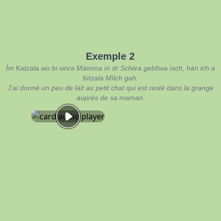
Exemple 2
Ìm Katzala wo bi sinra Màmma ìn dr Schiira geblìwa ìsch, hàn ich a
bìtzala Mìlch gah.
J’ai donné un peu de lait au petit chat qui est resté dans la grange
auprès de sa maman.