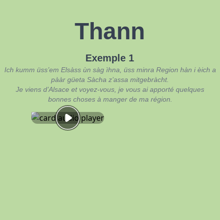
Thann
Exemple 1
Ich kumm üss’em Elsàss ùn sàg ìhna, üss minra Region hàn i èich a
pààr güeta Sàcha z’assa mitgebràcht.
Je viens d’Alsace et voyez-vous, je vous ai apporté quelques
bonnes choses à manger de ma région.