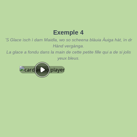
Exemple 4
’S Glace ìsch ì dam Maidla, wo so scheena blàuia Àuiga hàt, ìn dr
Hànd vergànga.
La glace a fondu dans la main de cette petite fille qui a de si jolis
yeux bleus.